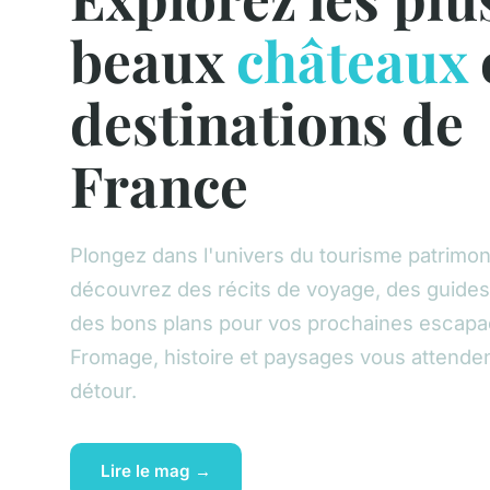
beaux
châteaux
destinations de
France
Plongez dans l'univers du tourisme patrimoni
découvrez des récits de voyage, des guides
des bons plans pour vos prochaines escapa
Fromage, histoire et paysages vous attende
détour.
Lire le mag →