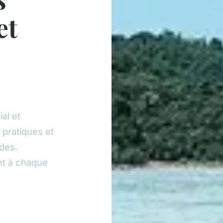
et
al et
 pratiques et
des.
nt à chaque