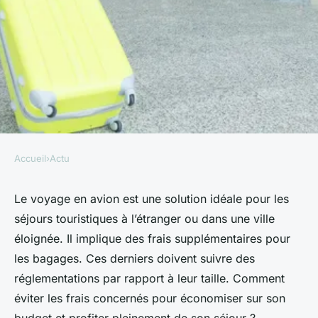
Accueil
›
Actu
ACTU
Comment éviter les frais
Le voyage en avion est une solution idéale pour les
séjours touristiques à l’étranger ou dans une ville
supplémentaires pour ses
éloignée. Il implique des frais supplémentaires pour
bagages en avion ?
les bagages. Ces derniers doivent suivre des
réglementations par rapport à leur taille. Comment
aurèle
•
18 septembre 2023
•
2 min de lecture
éviter les frais concernés pour économiser sur son