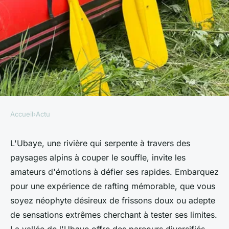
Accueil
›
Actu
ACTU
Rafting dans la vallée de
L'Ubaye, une rivière qui serpente à travers des
paysages alpins à couper le souffle, invite les
l'ubaye : une aventure à vivre
amateurs d'émotions à défier ses rapides. Embarquez
en famille ou entre amis
pour une expérience de rafting mémorable, que vous
soyez néophyte désireux de frissons doux ou adepte
aurèle
•
25 mars 2024
•
3 min de lecture
de sensations extrêmes cherchant à tester ses limites.