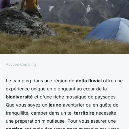
Accueil
›
Camping
CAMPING
Quels sont les équipements
Le camping dans une région de
delta fluvial
offre une
expérience unique en plongeant au cœur de la
indispensables pour un
biodiversité
et d'une riche mosaïque de paysages.
camping en région de delta
Que vous soyez un
jeune
aventurier ou en quête de
fluvial?
tranquillité, camper dans un tel
territoire
nécessite
une préparation minutieuse. Pour vous assurer une
aurèle
•
5 août 2024
•
5 min de lecture