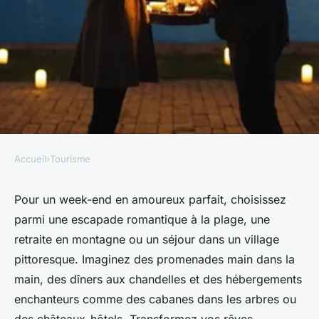
Accueil
›
Tourisme
TOURISME
Idées pour un week-end en
Pour un week-end en amoureux parfait, choisissez
parmi une escapade romantique à la plage, une
amoureux parfait
retraite en montagne ou un séjour dans un village
pittoresque. Imaginez des promenades main dans la
aurèle
•
23 juillet 2024
•
3 min de lecture
main, des dîners aux chandelles et des hébergements
enchanteurs comme des cabanes dans les arbres ou